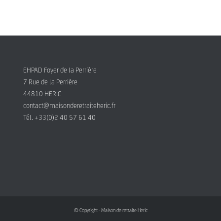
EHPAD Foyer de la Perrière
7 Rue de la Perrière
44810 HERIC
contact@maisonderetraiteheric.fr
Tél. +33(0)2 40 57 61 40
© Copyright - Maison de retraite Heric