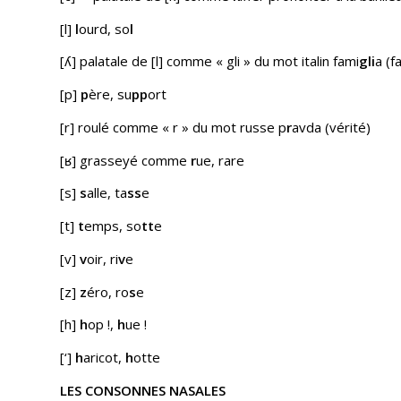
[l]
l
ourd, so
l
[ʎ] palatale de [l] comme « gli » du mot italin
fami
gli
a
(f
[p]
p
ère, su
pp
ort
[r] roulé comme « r » du mot russe
p
r
avda
(vérité)
[ʁ] grasseyé comme
r
ue, rare
[s]
s
alle, ta
ss
e
[t]
t
emps, so
tt
e
[v]
v
oir, ri
v
e
[z]
z
éro, ro
s
e
[h]
h
op !,
h
ue !
[‘]
h
aricot,
h
otte
LES CONSONNES NASALES