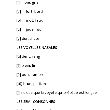
[i] p
i
e, gr
i
s
[ɔ] f
o
rt, b
o
rd
[o] m
o
t, f
au
x
[u] j
ou
e, f
ou
[y] d
u
r, ch
u
te
LES VOYELLES NASALES
[ɑ̃] d
en
t, r
an
g
[ɛ̃] pl
ein
, f
in
[ɔ̃] b
on
,
s
om
bre
[œ̃] br
un
, parf
um
[:] indique que la voyelle qui précède est longue
LES SEMI-CONSONNES