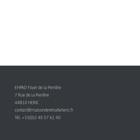
EHPAD Foyer de la Perrière
7 Rue de la Perrière
44810 HERIC
contact@maisonderetraiteheric.fr
Tél. +33(0)2 40 57 61 40