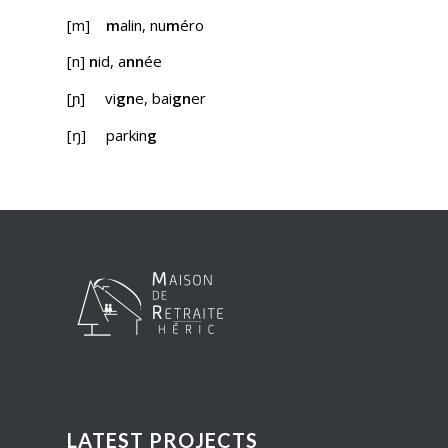
[m]
m
alin, nu
m
éro
[n]
n
id, a
nn
ée
[ɲ] vi
gn
e, bai
gn
er
[ŋ] parkin
g
LATEST PROJECTS