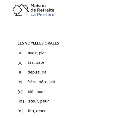
LES VOYELLES ORALES
[a]
a
voir, pl
a
t
[ɑ] t
a
s, p
â
te
[ə] d
e
puis, d
e
[ɛ] fr
è
re, b
ê
te, l
ai
t
[e] bl
é
, jou
er
[œ] s
œu
r, p
eu
r
[ø] f
eu
, d
eu
x