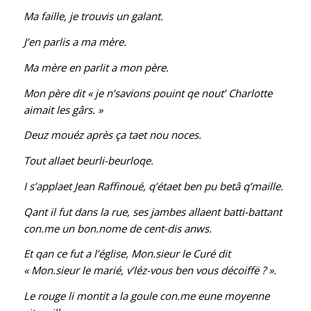
Ma faille, je trouvis un galant.
J’en parlis a ma mère.
Ma mère en parlit a mon père.
Mon père dit « je n’savions pouint qe nout’ Charlotte
aimait les gârs. »
Deuz mouéz après ça taet nou noces.
Tout allaet beurli-beurloqe.
I s’applaet Jean Raffinoué, q’étaet ben pu betâ q’maille.
Qant il fut dans la rue, ses jambes allaent batti-battant
con.me un bon.nome de cent-dis anws.
Et qan ce fut a l’église, Mon.sieur le Curé dit
« Mon.sieur le marié, v’léz-vous ben vous décoiffë ? ».
Le rouge li montit a la goule con.me eune moyenne