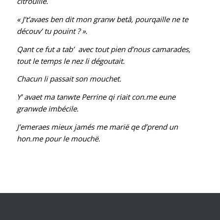
citrouille.
« J’t’avaes ben dit mon granw betâ, pourqaille ne te
découv’ tu pouint ? ».
Qant ce fut a tab’ avec tout pien d’nous camarades,
tout le temps le nez li dégoutait.
Chacun li passait son mouchet.
Y’ avaet ma tanwte Perrine qi riait con.me eune
granwde imbécile.
J’emeraes mieux jamés me marië qe d’prend un
hon.me pour le mouchë.