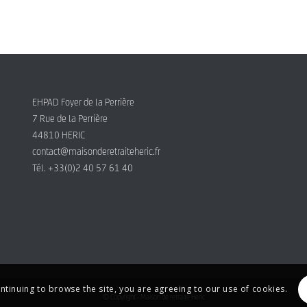
EHPAD Foyer de la Perrière
7 Rue de la Perrière
44810 HERIC
contact@maisonderetraiteheric.fr
Tél. +33(0)2 40 57 61 40
ontinuing to browse the site, you are agreeing to our use of cookies.
© Copyright - Maison de retraite Heric