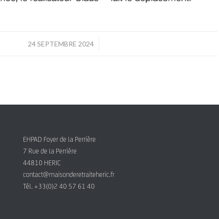
/
24 SEPTEMBRE 2024
EHPAD Foyer de la Perrière
7 Rue de la Perrière
44810 HERIC
contact@maisonderetraiteheric.fr
Tél. +33(0)2 40 57 61 40