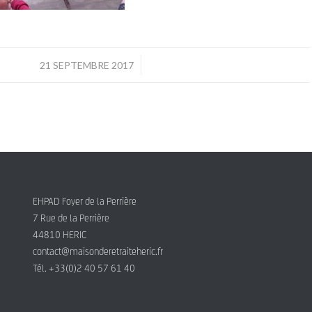
/
21 SEPTEMBRE 2017
EHPAD Foyer de la Perrière
7 Rue de la Perrière
44810 HERIC
contact@maisonderetraiteheric.fr
Tél. +33(0)2 40 57 61 40